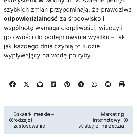
ekosystemów wodnych. W świecie pełnym
szybkich zmian przypominają, że prawdziwa
odpowiedzialność
za środowisko i
wspólnotę wymaga cierpliwości, wiedzy i
gotowości do podejmowania wysiłku – tak
jak każdego dnia czynią to ludzie
wypływający na wodę po ryby.
N
Bokserki męskie –
Marketing
rodzaje i
internetowy –
a
zastosowanie
strategie i narzędzia