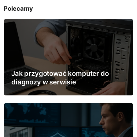
w
Polecamy
i
g
a
c
j
Jak przygotować komputer do
a
diagnozy w serwisie
w
p
i
s