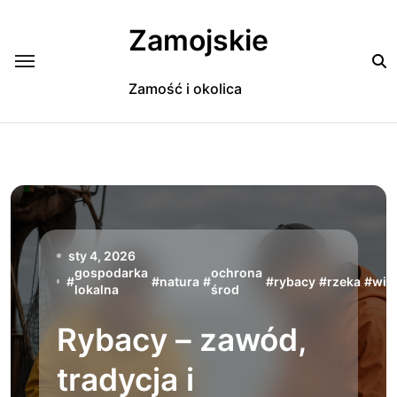
Skip
to
Zamojskie
content
Zamość i okolica
sty 4, 2026
gospodarka
ochrona
#
#
natura
#
#
rybacy
#
rzeka
#
wiat
lokalna
środ
Rybacy – zawód,
tradycja i