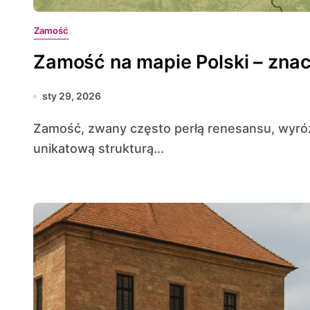
Zamość
Zamość na mapie Polski – znac
sty 29, 2026
Zamość, zwany często perłą renesansu, wyróżnia się na tle innych miast Polski swoją
unikatową strukturą...