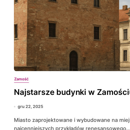
Zamość
Najstarsze budynki w Zamościu 
gru 22, 2025
Miasto zaprojektowane i wybudowane na miejscu średniowiecznego grodu stało się jednym z
najcenniejszych przykładów renesansowego..