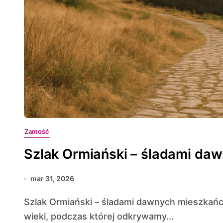
Zamość
Szlak Ormiański – śladami d
mar 31, 2026
Szlak Ormiański – śladami dawnych mieszkańców Zamojszczyzny to fascynująca podróż przez
wieki, podczas której odkrywamy...