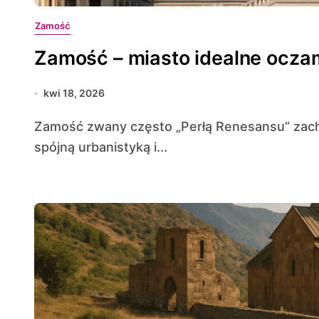
Zamość
Zamość – miasto idealne ocza
kwi 18, 2026
Zamość zwany często „Perłą Renesansu” zachwyca nie tylko bogactwem historii, lecz także
spójną urbanistyką i...