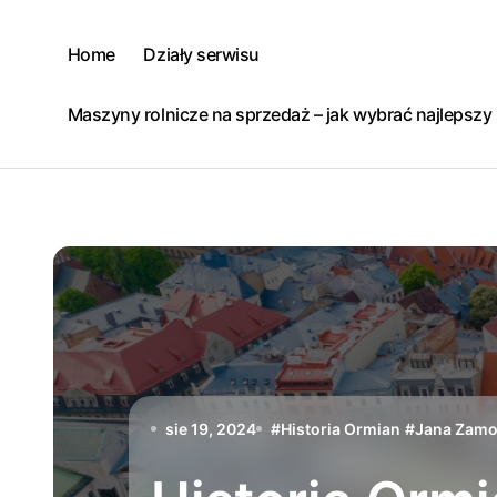
Skip
to
Home
Działy serwisu
content
Maszyny rolnicze na sprzedaż – jak wybrać najlepsz
sie 19, 2024
#
Historia Ormian
#
Jana Zamo