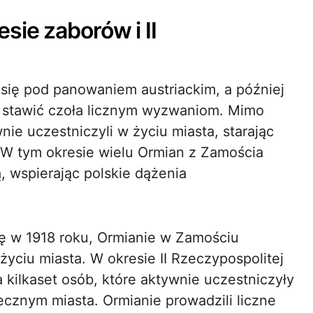
sie zaborów i II
się pod panowaniem austriackim, a później
a stawić czoła licznym wyzwaniom. Mimo
ie uczestniczyli w życiu miasta, starając
 W tym okresie wielu Ormian z Zamościa
, wspierając polskie dążenia
kę w 1918 roku, Ormianie w Zamościu
yciu miasta. W okresie II Rzeczypospolitej
 kilkaset osób, które aktywnie uczestniczyły
ecznym miasta. Ormianie prowadzili liczne