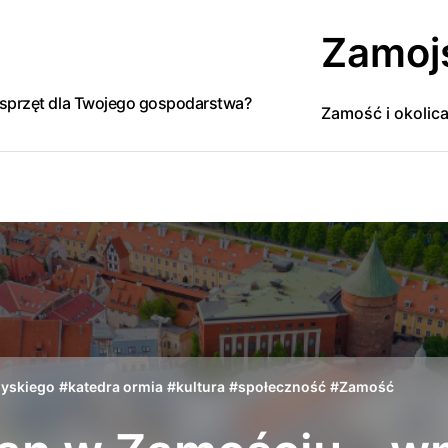
Zamoj
y sprzęt dla Twojego gospodarstwa?
Zamość i okolic
yskiego
#
katedra ormia
#
kultura
#
społeczność
#
Zamość