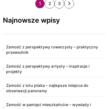
S
1
2
3
t
Najnowsze wpisy
r
o
n
Zamość z perspektywy rowerzysty – praktyczny
i
przewodnik
c
Zamość z perspektywy artysty – inspiracje i
o
projekty
w
Zamość z lotu ptaka – najlepsze miejsca do
obserwacji panoramy
a
n
Zamość w pamięci mieszkańców – wywiady i