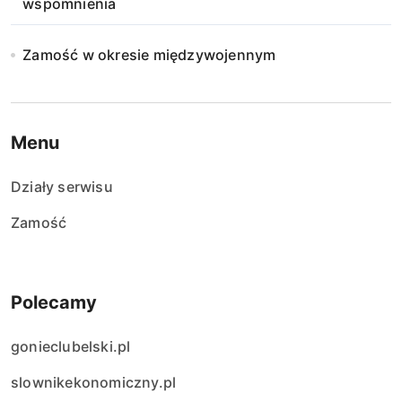
wspomnienia
i
e
Zamość w okresie międzywojennym
w
p
Menu
i
Działy serwisu
s
Zamość
ó
w
Polecamy
gonieclubelski.pl
slownikekonomiczny.pl