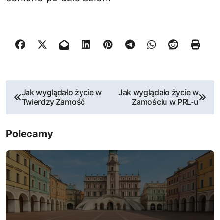
N
Jak wyglądało życie w
Jak wyglądało życie w
Twierdzy Zamość
Zamościu w PRL-u
a
w
Polecamy
i
g
a
c