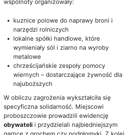
wspólnoty organizowały:
kuznice polowe do naprawy broni i
narzędzi rolniczych
lokalne spółki handlowe, które
wymieniały sól i ziarno na wyroby
metalowe
chrześcijańskie zespoły pomocy
wiernych – dostarczające żywność dla
najuboższych
W obliczu zagrożenia wykształciła się
specyficzna solidarność. Miejscowi
proboszczowie prowadzili ewidencję
obywateli
i przydzielali najbiedniejszym
garnce z grochem czy podpłomyki. Z kolei