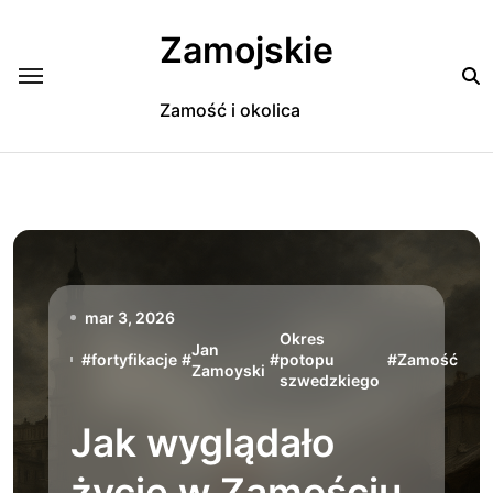
Skip
to
Zamojskie
content
Zamość i okolica
mar 3, 2026
Okres
Jan
#
fortyfikacje
#
#
potopu
#
Zamość
Zamoyski
szwedzkiego
Jak wyglądało
życie w Zamościu