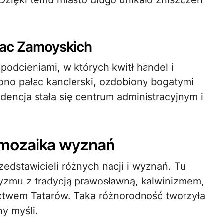
Dzięki temu miasto długo unikało zniszczeń
łac Zamoyskich
podcieniami, w których kwitł handel i
ono pałac kanclerski, ozdobiony bogatymi
dencja stała się centrum administracyjnym i
 – mozaika wyznań
edstawicieli różnych nacji i wyznań. Tu
cyzmu z tradycją prawosławną, kalwinizmem,
ctwem Tatarów. Taka różnorodność tworzyła
y myśli.