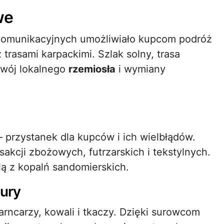
we
komunikacyjnych umożliwiało kupcom podróż
rasami karpackimi. Szlak solny, trasa
ozwój lokalnego
rzemiosła
i wymiany
– przystanek dla kupców i ich wielbłądów.
akcji zbożowych, futrzarskich i tekstylnych.
lą z kopalń sandomierskich.
tury
rncarzy, kowali i tkaczy. Dzięki surowcom