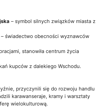
jska
– symbol silnych związków miasta z
o – świadectwo obecności wyznawców
racjami, stanowiła centrum życia
otkań kupców z dalekiego Wschodu.
zyźnie, przyczynili się do rozwoju handlu
zili karawanseraje, kramy i warsztaty
ferę wielokulturową.