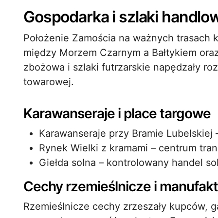
Gospodarka i szlaki handlo
Położenie Zamościa na ważnych trasach 
między Morzem Czarnym a Bałtykiem oraz t
zbożowa i szlaki futrzarskie napędzały r
towarowej.
Karawanseraje i place targowe
Karawanseraje przy Bramie Lubelskiej 
Rynek Wielki z kramami – centrum trans
Giełda solna – kontrolowany handel so
Cechy rzemieślnicze i manufak
Rzemieślnicze cechy zrzeszały kupców, ga