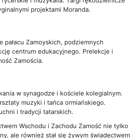
 rycerskie i muzykalia. Targi rękodzielnicze
yginalnymi projektami Moranda.
e pałacu Zamoyskich, podziemnych
kcję centrum edukacyjnego. Prelekcje i
mość Zamościa.
kania w synagodze i kościele kolegialnym.
rsztaty muzyki i tańca ormiańskiego.
hni i tradycji tatarskich.
ictwem Wschodu i Zachodu Zamość nie tylko
zny, ale również stał się żywym świadectwem