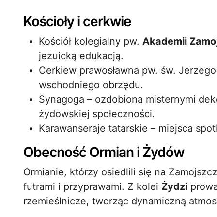
Kościoły i cerkwie
Kościół kolegialny pw.
Akademii Zamo
jezuicką edukacją.
Cerkiew prawosławna pw. św. Jerzeg
wschodniego obrzędu.
Synagoga – ozdobiona misternymi deko
żydowskiej społeczności.
Karawanseraje tatarskie – miejsca sp
Obecność Ormian i Żydów
Ormianie, którzy osiedlili się na Zamojszc
futrami i przyprawami. Z kolei
Żydzi
prowad
rzemieślnicze, tworząc dynamiczną atmos