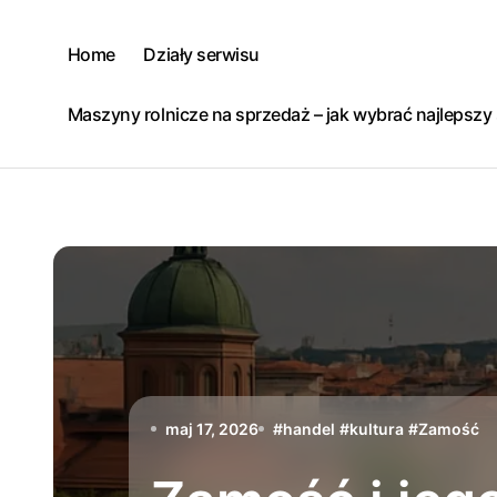
Skip
to
Home
Działy serwisu
content
Maszyny rolnicze na sprzedaż – jak wybrać najlepsz
maj 17, 2026
#
handel
#
kultura
#
Zamość