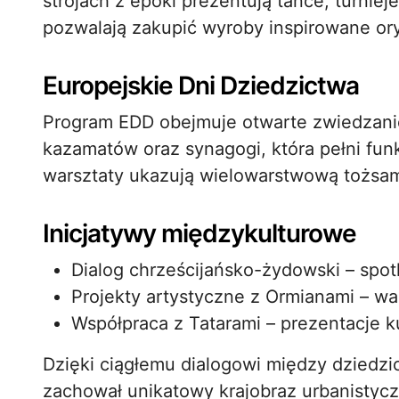
strojach z epoki prezentują tańce, turnieje
pozwalają zakupić wyroby inspirowane or
Europejskie Dni Dziedzictwa
Program EDD obejmuje otwarte zwiedzani
kazamatów oraz synagogi, która pełni fun
warsztaty ukazują wielowarstwową tożsa
Inicjatywy międzykulturowe
Dialog chrześcijańsko-żydowski – spot
Projekty artystyczne z Ormianami – wa
Współpraca z Tatarami – prezentacje kuc
Dzięki ciągłemu dialogowi między dziedz
zachował unikatowy krajobraz urbanistyc