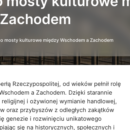
o mosty kulturowe 
 Zachodem
ego mosty kulturowe między Wschodem a Zachodem
erłą Rzeczypospolitej, od wieków pełnił rolę
Wschodem a Zachodem. Dzięki starannie
 religijnej i ożywionej wymianie handlowej,
tów oraz przybyszów z odległych zakątków
się genezie i rozwinięciu unikatowego
piając się na historycznych, społecznych i