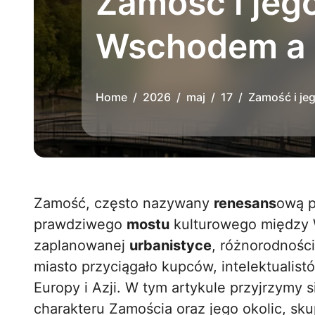
Zamość i jeg
Wschodem a
Home
2026
maj
17
Zamość i j
Zamość, często nazywany
renesans
ową p
prawdziwego
mostu
kulturowego między 
zaplanowanej
urbanistyce
, różnorodności
miasto przyciągało kupców, intelektualis
Europy i Azji. W tym artykule przyjrzymy 
charakteru Zamościa oraz jego okolic, sku