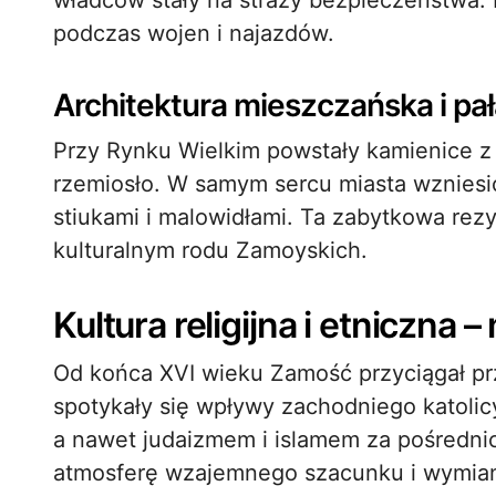
władców stały na straży bezpieczeństwa. 
podczas wojen i najazdów.
Architektura mieszczańska i pa
Przy Rynku Wielkim powstały kamienice z 
rzemiosło. W samym sercu miasta wzniesi
stiukami i malowidłami. Ta zabytkowa rezy
kulturalnym rodu Zamoyskich.
Kultura religijna i etniczna
Od końca XVI wieku Zamość przyciągał prz
spotykały się wpływy zachodniego katoli
a nawet judaizmem i islamem za pośredni
atmosferę wzajemnego szacunku i wymian