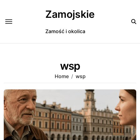
Skip
to
Zamojskie
content
Zamość i okolica
wsp
Home
wsp