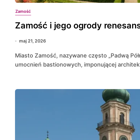
Zamość
Zamość i jego ogrody renesa
maj 21, 2026
Miasto Zamość, nazywane często „Padwą Północy”, zachwyca niezwykłym połączeniem
umocnień bastionowych, imponującej architekt