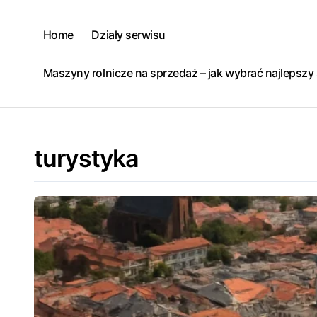
Skip
to
Home
Działy serwisu
content
Maszyny rolnicze na sprzedaż – jak wybrać najlepsz
turystyka