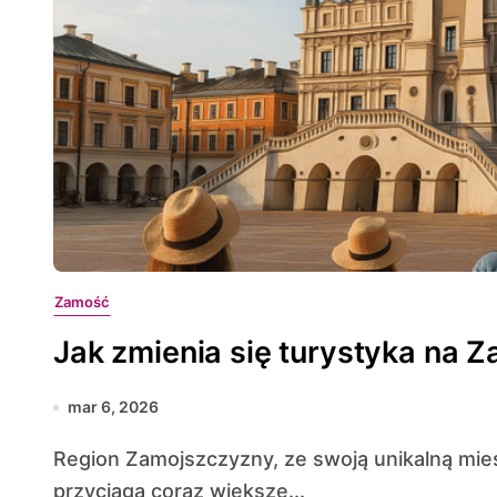
Zamość
Jak zmienia się turystyka na 
mar 6, 2026
Region Zamojszczyzny, ze swoją unikalną mieszanką historii, przyrody i kultury, od lat
przyciąga coraz większe...