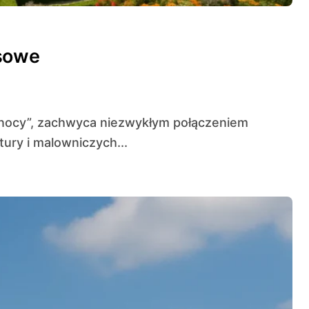
nsowe
ury i malowniczych...