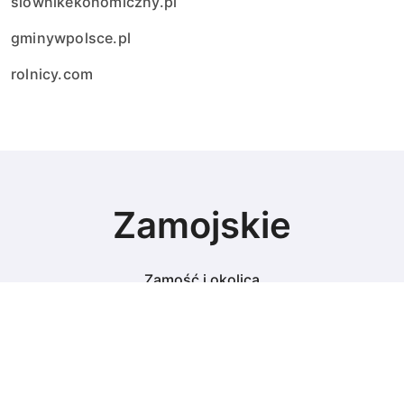
slownikekonomiczny.pl
gminywpolsce.pl
rolnicy.com
Zamojskie
Zamość i okolica
© Copyright 2024 All Rights Reserved.