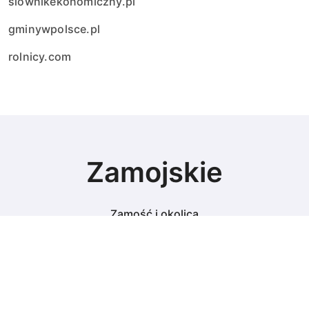
slownikekonomiczny.pl
gminywpolsce.pl
rolnicy.com
Zamojskie
Zamość i okolica
© Copyright 2024 All Rights Reserved.