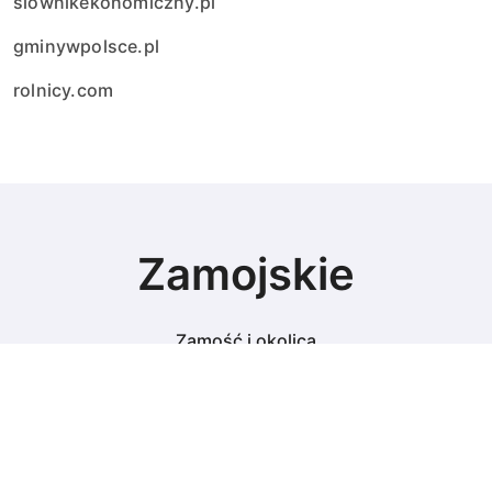
slownikekonomiczny.pl
gminywpolsce.pl
rolnicy.com
Zamojskie
Zamość i okolica
© Copyright 2024 All Rights Reserved.