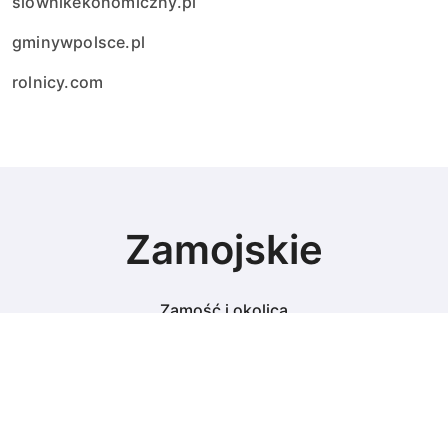
slownikekonomiczny.pl
gminywpolsce.pl
rolnicy.com
Zamojskie
Zamość i okolica
© Copyright 2024 All Rights Reserved.