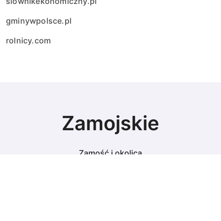
slownikekonomiczny.pl
gminywpolsce.pl
rolnicy.com
Zamojskie
Zamość i okolica
© Copyright 2024 All Rights Reserved.