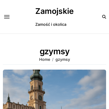
Skip
to
Zamojskie
content
Zamość i okolica
gzymsy
Home
gzymsy