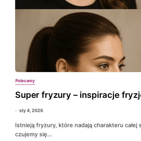
Polecamy
Super fryzury – inspiracje fryz
sty 4, 2026
Istnieją fryzury, które nadają charakteru całej stylizacji, podkreślają rysy twarzy i sprawiają, że
czujemy się...