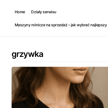
Skip
to
Home
Działy serwisu
content
Maszyny rolnicze na sprzedaż – jak wybrać najlepsz
grzywka