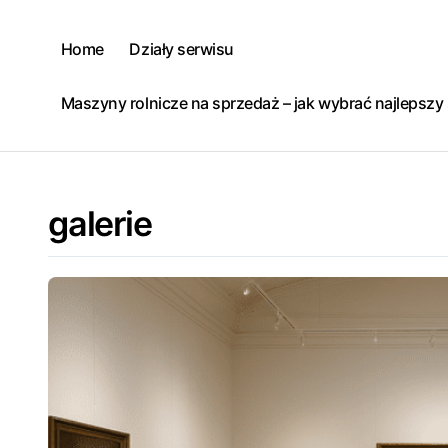
Skip
to
Home
Działy serwisu
content
Maszyny rolnicze na sprzedaż – jak wybrać najlepsz
galerie