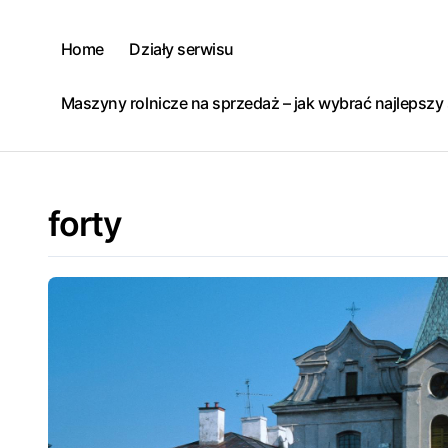
Skip
to
Home
Działy serwisu
content
Maszyny rolnicze na sprzedaż – jak wybrać najlepsz
forty