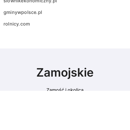
slownikekonomiczny.pl
gminywpolsce.pl
rolnicy.com
Zamojskie
Zamość i okolica
© Copyright 2024 All Rights Reserved.