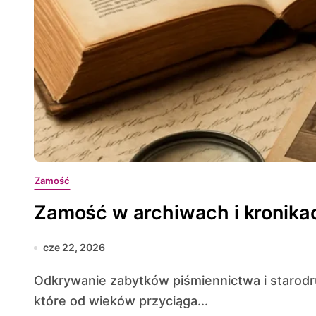
Zamość
Zamość w archiwach i kronika
cze 22, 2026
Odkrywanie zabytków piśmiennictwa i starodruków pozwala spojrzeć głębiej w dzieje miasta,
które od wieków przyciąga...