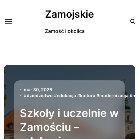
Skip
to
Zamojskie
content
Zamość i okolica
mar 30, 2026
#
dziedzictwo
#
edukacja
#
kultura
#
modernizacja
#
na
Szkoły i uczelnie w
Zamościu –