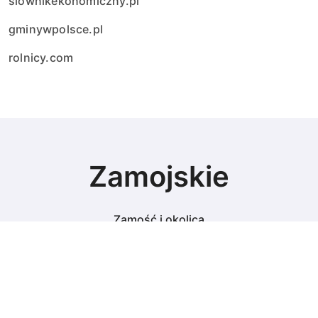
slownikekonomiczny.pl
gminywpolsce.pl
rolnicy.com
Zamojskie
Zamość i okolica
© Copyright 2024 All Rights Reserved.