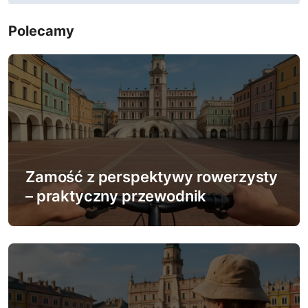
i
Polecamy
g
a
c
j
a
Zamość z perspektywy rowerzysty
w
– praktyczny przewodnik
p
i
s
u