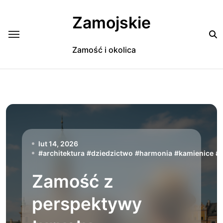
Skip
to
Zamojskie
content
Zamość i okolica
lut 14, 2026
#
architektura
#
dziedzictwo
#
harmonia
#
kamienice
#
Zamość z
perspektywy