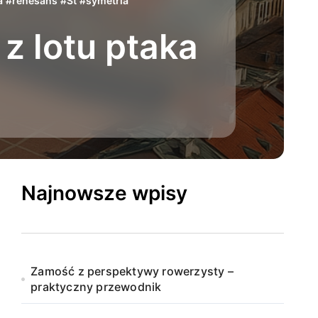
a
#
renesans
#
St
#
symetria
z lotu ptaka
Najnowsze wpisy
Zamość z perspektywy rowerzysty –
praktyczny przewodnik