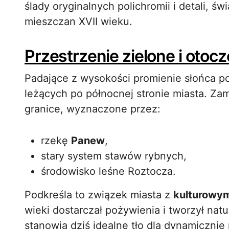
ślady oryginalnych polichromii i detali, 
mieszczan XVII wieku.
Przestrzenie zielone i otoc
Padające z wysokości promienie słońca po
leżących po północnej stronie miasta. Zam
granice, wyznaczone przez:
rzekę
Panew
,
stary system stawów rybnych,
środowisko leśne Roztocza.
Podkreśla to związek miasta z
kulturowy
wieki dostarczał pożywienia i tworzył nat
stanowią dziś idealne tło dla dynamicznie r