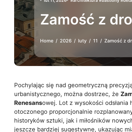
lut 11, 2026
#
architektura
#
bastiony
#
deta
Zamość z dron
Home
2026
luty
11
Zamość z dro
Pochylając się nad geometryczną precyzją zabudowy i perfekcyjną symetrią układu
urbanistycznego, można dostrzec, że
Zam
Renesans
owej. Lot z wysokości odsłania
otoczonego proporcjonalnie rozplanowan
historyków sztuki, jak i miłośników nowyc
jeszcze bardziej sugestywne, ukazując mi