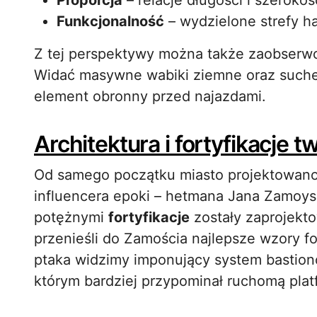
Proporcja
– relacje długości i szerokoś
Funkcjonalność
– wydzielone strefy ha
Z tej perspektywy można także zaobserwow
Widać masywne wabiki ziemne oraz suche 
element obronny przed najazdami.
Architektura i fortyfikacje t
Od samego początku miasto projektowano 
influencera epoki – hetmana Jana Zamoys
potężnymi
fortyfikacje
zostały zaprojekto
przenieśli do Zamościa najlepsze wzory fo
ptaka widzimy imponujący system bastion
którym bardziej przypominał ruchomą plat