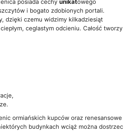
enica posiada cechy
unikat
owego
zczytów i bogato zdobionych portali.
, dzięki czemu widzimy kilkadziesiąt
iepłym, ceglastym odcieniu. Całość tworzy
acje,
ze.
enic ormiańskich kupców oraz renesansowe
 niektórych budynkach wciąż można dostrzec