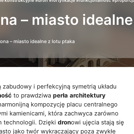
le konstrukcyjne
#
dron
#
fortyfikacje
#
funkcjonalność
#
proporcj
a – miasto idealne 
na – miasto idealne z lotu ptaka
ość
to prawdziwa
perła
architektury
 harmonijną kompozycję placu centralnego
ymi kamienicami, która zachwyca zarówno
h technologii. Dzięki
dron
owi ujęcia stają się
asto jako twór wykraczający poza zwykłe