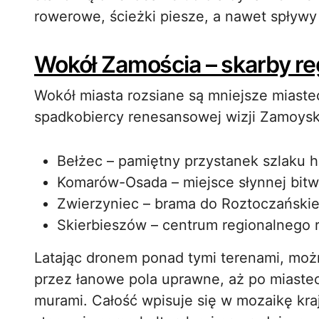
rowerowe, ścieżki piesze, a nawet spływy
Wokół Zamościa – skarby re
Wokół miasta rozsiane są mniejsze miastec
spadkobiercy renesansowej wizji Zamoysk
Bełżec – pamiętny przystanek szlaku h
Komarów-Osada – miejsce słynnej bitw
Zwierzyniec – brama do Roztoczański
Skierbieszów – centrum regionalnego rę
Latając dronem ponad tymi terenami, możn
przez łanowe pola uprawne, aż po miaste
murami. Całość wpisuje się w mozaikę kra