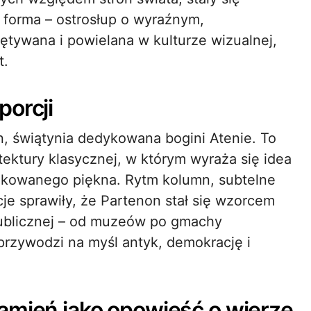
 forma – ostrosłup o wyraźnym,
ętywana i powielana w kulturze wizualnej,
t.
porcji
, świątynia dedykowana bogini Atenie. To
tektury klasycznej, w którym wyraża się idea
dkowanego piękna. Rytm kolumn, subtelne
e sprawiły, że Partenon stał się wzorcem
publicznej – od muzeów po gmachy
przywodzi na myśl antyk, demokrację i
amień jako opowieść o wierze