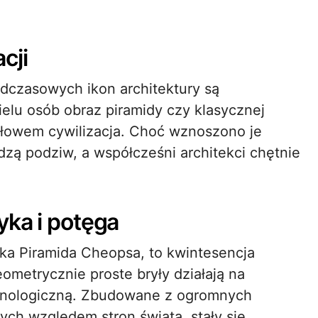
cji
dczasowych ikon architektury są
elu osób obraz piramidy czy klasycznej
słowem cywilizacja. Choć wznoszono je
udzą podziw, a współcześni architekci chętnie
yka i potęga
ka Piramida Cheopsa, to kwintesencja
ometrycznie proste bryły działają na
chnologiczną. Zbudowane z ogromnych
ch względem stron świata, stały się