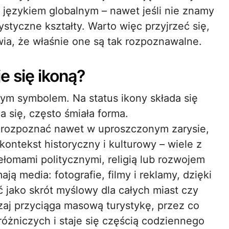
ę językiem globalnym – nawet jeśli nie znamy
tyczne kształty. Warto więc przyjrzeć się,
awia, że właśnie one są tak rozpoznawalne.
e się ikoną?
ym symbolem. Na status ikony składa się
a się, często śmiała forma.
 rozpoznać nawet w uproszczonym zarysie,
 kontekst historyczny i kulturowy – wiele z
ełomami politycznymi, religią lub rozwojem
ją media: fotografie, filmy i reklamy, dzięki
 jako skrót myślowy dla całych miast czy
aj przyciąga masową turystykę, przez co
różniczych i staje się częścią codziennego