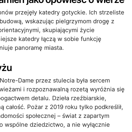
onów przejęły katedry gotyckie. Ich strzeliste
budową, wskazując pielgrzymom drogę z
orientacyjnymi, skupiającymi życie
nniejsze katedry łączą w sobie funkcję
finiuje panoramę miasta.
yżu
Notre-Dame przez stulecia była sercem
 wieżami i rozpoznawalną rozetą wyróżnia się
gactwem detalu. Dzieła rzeźbiarskie,
 całość. Pożar z 2019 roku tylko podkreślił,
iadomości społecznej – świat z zapartym
ako wspólne dziedzictwo, a nie wyłącznie