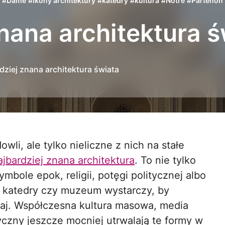
#
Dame
#
ikony architektury
#
katedry
#
kultura
#
Notre
#
Partenon
nana architektura ś
dziej znana architektura świata
ajbardziej znana architektura
. To nie tylko
mbole epok, religii, potęgi politycznej albo
y, katedry czy muzeum wystarczy, by
raj. Współczesna kultura masowa, media
yczny jeszcze mocniej utrwalają te formy w