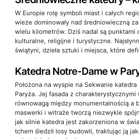
W Europie rolę symboli miast i całych regi
wieże dominowały nad średniowieczną za
wielu kilometrów. Dziś nadal są punktami 
kulturalne, religijne i turystyczne. Najsły
świątyni, dzieła sztuki i miejsca, które de
Katedra Notre-Dame w Par
Położona na wyspie na Sekwanie katedra 
Paryża. Jej fasada z charakterystycznymi
równowagą między monumentalnością a bo
maswerki i witraże tworzą niezwykle spójną
jak silnie katedra jest zakorzeniona w św
tchem śledził losy budowli, traktując ją j