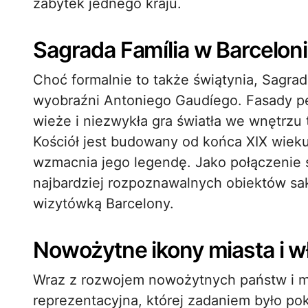
zabytek jednego kraju.
Sagrada Família w Barcelon
Choć formalnie to także świątynia, Sagra
wyobraźni Antoniego Gaudíego. Fasady p
wieże i niezwykła gra światła we wnętrzu
Kościół jest budowany od końca XIX wieku 
wzmacnia jego legendę. Jako połączenie s
najbardziej rozpoznawalnych obiektów sakr
wizytówką Barcelony.
Nowożytne ikony miasta i w
Wraz z rozwojem nowożytnych państw i mia
reprezentacyjna, której zadaniem było po