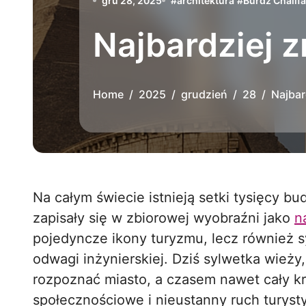
gru 28, 2025
#
architektura
#
Burdż Chalifa
Najbardziej z
Home
2025
grudzień
28
Najbar
Na całym świecie istnieją setki tysięcy budowli, ale tylko nieliczne z nich na stałe
zapisały się w zbiorowej wyobraźni jako
n
pojedyncze ikony turyzmu, lecz również sy
odwagi inżynierskiej. Dziś sylwetka wież
rozpoznać miasto, a czasem nawet cały k
społecznościowe i nieustanny ruch turyst