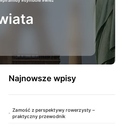
#
piramidy
#
symbole
#
wież
wiata
Najnowsze wpisy
Zamość z perspektywy rowerzysty –
praktyczny przewodnik