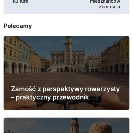
kultura
mieszkańców
w
Zamościa
i
Polecamy
g
a
c
j
a
Zamość z perspektywy rowerzysty
w
– praktyczny przewodnik
p
i
s