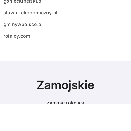
gonieclubelski.pl
slownikekonomiczny.pl
gminywpolsce.pl
rolnicy.com
Zamojskie
Zamość i okolica