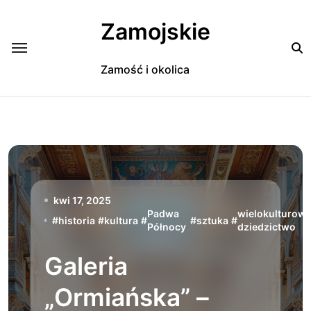
Skip
to
Zamojskie
content
Zamość i okolica
kwi 17, 2025
Padwa
wielokulturow
#
historia
#
kultura
#
#
sztuka
#
Północy
dziedzictwo
Galeria
„Ormiańska” –