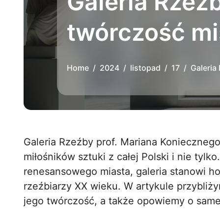
Galeria Rzeź
twórczość mi
Home
2024
listopad
17
Galeria
Galeria Rzeźby prof. Mariana Koniecznego w Zamościu to miejsce, które przyciąga
miłośników sztuki z całej Polski i nie tylk
renesansowego miasta, galeria stanowi ho
rzeźbiarzy XX wieku. W artykule przybliż
jego twórczość, a także opowiemy o samej g