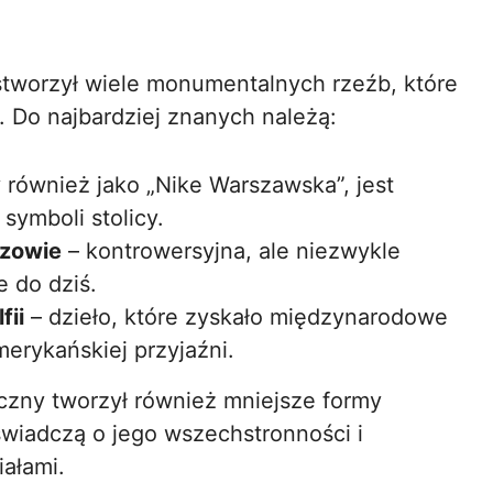
stworzył wiele monumentalnych rzeźb, które
j. Do najbardziej znanych należą:
 również jako „Nike Warszawska”, jest
symboli stolicy.
szowie
– kontrowersyjna, ale niezwykle
e do dziś.
fii
– dzieło, które zyskało międzynarodowe
erykańskiej przyjaźni.
zny tworzył również mniejsze formy
 świadczą o jego wszechstronności i
ałami.