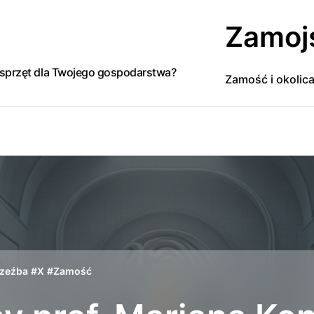
Zamoj
y sprzęt dla Twojego gospodarstwa?
Zamość i okolic
zeźba
#
X
#
Zamość