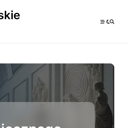
skie
a