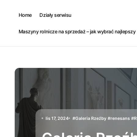
Skip
to
Home
Działy serwisu
content
Maszyny rolnicze na sprzedaż – jak wybrać najlepsz
lis 17, 2024
#
Galeria Rzeźby
#
renesans
#
R